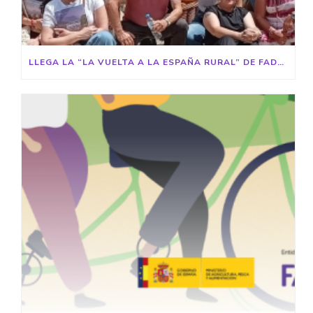
LLEGA LA “LA VUELTA A LA ESPAÑA RURAL” DE FADEMUR A TOLEDO