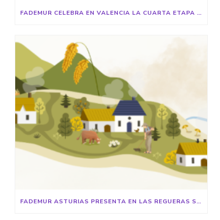
FADEMUR CELEBRA EN VALENCIA LA CUARTA ETAPA DE “LA VUELTA A LA ESPAÑA RURAL”
FADEMUR ASTURIAS PRESENTA EN LAS REGUERAS SU PROGRAMA REDMUR CON UN TALLER SOBRE DIGITALIZACIÓN E INTELIGENCIA ARTIFICIAL