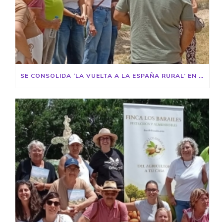
SE CONSOLIDA ‘LA VUELTA A LA ESPAÑA RURAL’ EN TOLEDO Y GUADALAJARA CON EL FOCO EN EL LIDERAZGO DE EMPRENDEDORAS