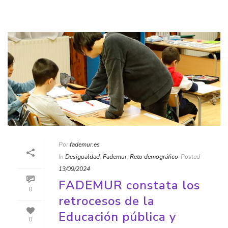
Por
fademur.es
In
Desigualdad
,
Fademur
,
Reto demográfico
Posted
13/09/2024
FADEMUR constata los
0
retrocesos de la
Educación pública y
0