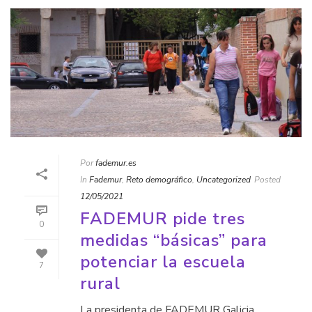
Por
fademur.es
In
Fademur
,
Reto demográfico
,
Uncategorized
Posted
12/05/2021
FADEMUR pide tres
0
medidas “básicas” para
potenciar la escuela
7
rural
La presidenta de FADEMUR Galicia,