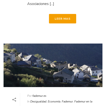
Asociaciones [...]
LEER MAS
Por
fademur.es
In
Desigualdad
,
Economía
,
Fademur
,
Fademur en la